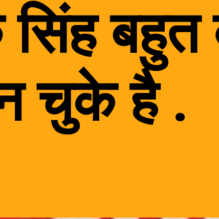
 सिंह बहुत
 चुके है .