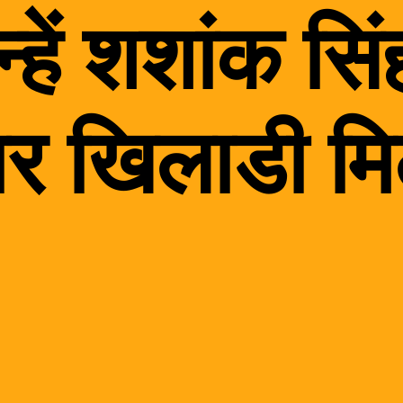
्हें शशांक सिं
ार खिलाडी म