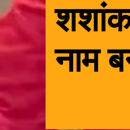
शशांक
नाम बन