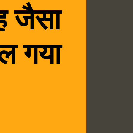
ह जैसा
िल गया