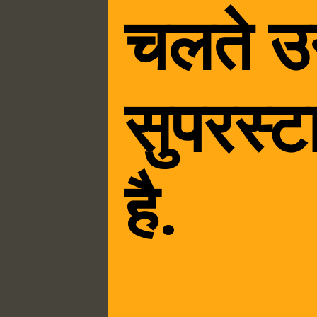
चलते उन
सुपरस्ट
है.