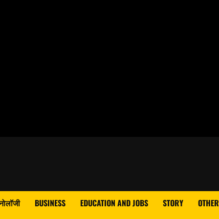
्नोलॉजी
BUSINESS
EDUCATION AND JOBS
STORY
OTHER