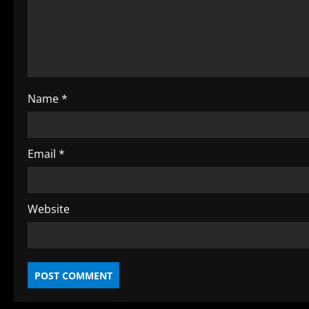
a
d
i
n
Name
*
g
Email
*
Website