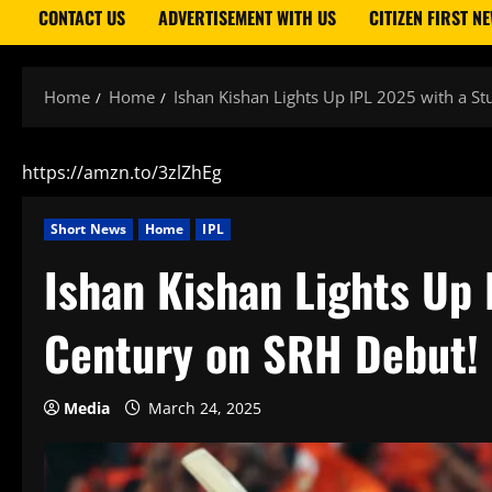
CONTACT US
ADVERTISEMENT WITH US
CITIZEN FIRST N
Home
Home
Ishan Kishan Lights Up IPL 2025 with a S
https://amzn.to/3zlZhEg
Short News
Home
IPL
Ishan Kishan Lights Up 
Century on SRH Debut!
Media
March 24, 2025