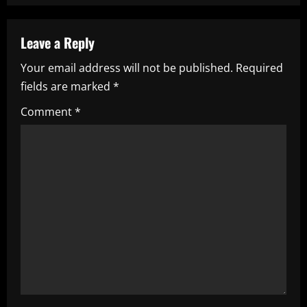
n
u
Leave a Reply
e
Your email address will not be published.
Required
fields are marked
*
R
Comment
*
e
a
d
i
n
g