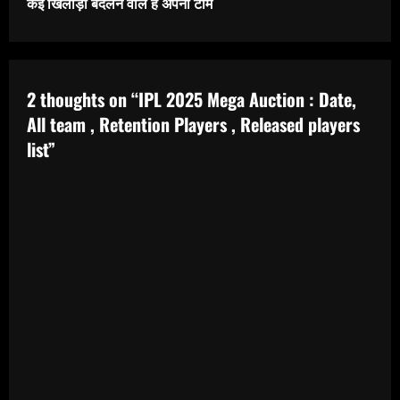
i
कई खिलाड़ी बदलने वाले है अपनी टीम
n
u
2 thoughts on “
IPL 2025 Mega Auction : Date,
e
All team , Retention Players , Released players
list
”
R
e
a
d
i
n
g