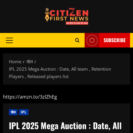
Skip
to
content
SUBSCRIBE
Primary
Menu
Home
खेल
IPL 2025 Mega Auction : Date, All team , Retention
Players , Released players list
https://amzn.to/3zlZhEg
खेल
IPL
IPL 2025 Mega Auction : Date, All