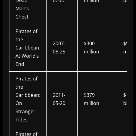
Dead
07-07
million
billio
Man’s
Chest
Pirates of
the
2007-
$300
$963.
Caribbean:
05-25
million
milli
At World’s
End
Pirates of
the
Caribbean:
2011-
$379
$1.04
On
05-20
million
billio
Stranger
Tides
Pirates of