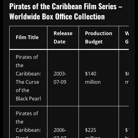
Pirates of the Caribbean Film Series –
Worldwide Box Office Collection
Release
Production
Worl
Film Title
Date
Budget
Gros
Pirates of
the
Caribbean:
2003-
$140
$654.
The Curse
07-09
million
milli
of the
Black Pearl
Pirates of
the
Caribbean:
2006-
$225
$1.06