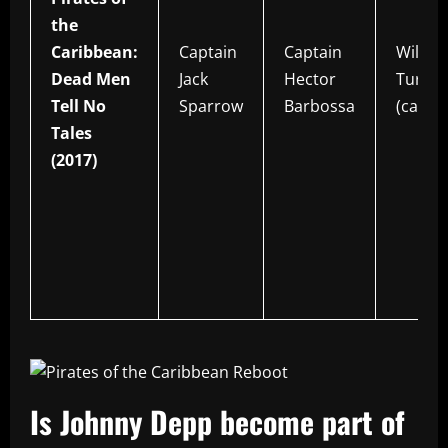
the
Caribbean:
Captain
Captain
Will
Dead Men
Jack
Hector
Turner
Tell No
Sparrow
Barbossa
(came
Tales
(2017)
Is Johnny Depp become part of