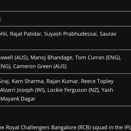
k
Kohli, Rajat Patidar, Suyash Prabhudessai, Saurav
xwell (AUS), Manoj Bhandage, Tom Curran (ENG),
 (ENG), Cameron Green (AUS)
aj, Karn Sharma, Rajan Kumar, Reece Topley
zarri Joseph (WI), Lockie Ferguson (NZ), Yash
, Mayank Dagar
 the Royal Challengers Bangalore (RCB) squad in the IP