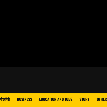
्नोलॉजी
BUSINESS
EDUCATION AND JOBS
STORY
OTHER