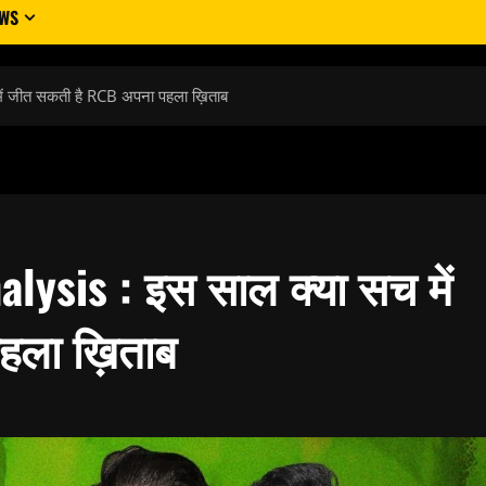
EWS
 जीत सकती है RCB अपना पहला ख़िताब
ysis : इस साल क्या सच में
हला ख़िताब