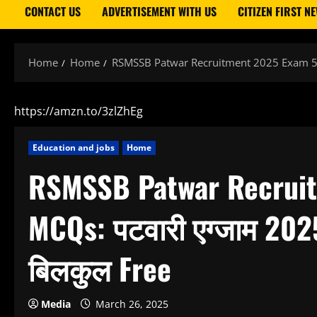
CONTACT US
ADVERTISEMENT WITH US
CITIZEN FIRST N
Home
Home
RSMSSB Patwar Recruitment 2025 Exam 50 M
https://amzn.to/3zlZhEg
Education and jobs
Home
RSMSSB Patwar Recrui
MCQs: पटवारी एग्जाम 202
बिलकुल Free
Media
March 26, 2025