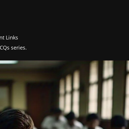
nt Links
Qs series.