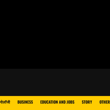
्नोलॉजी
BUSINESS
EDUCATION AND JOBS
STORY
OTHER