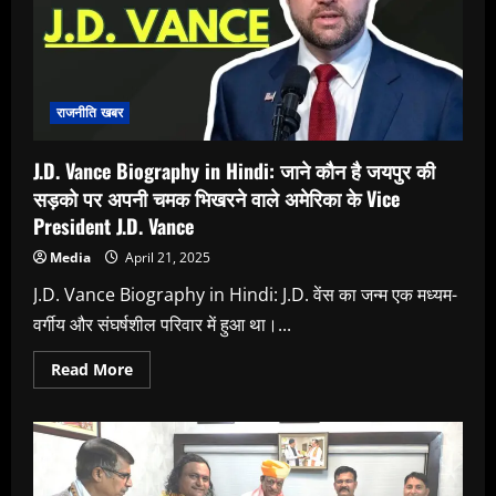
की
इन
जगहों
पर
आज
भी
है
किसी
राजनीति खबर
बुरी
आत्मा
का
J.D. Vance Biography in Hindi: जाने कौन है जयपुर की
साया
सड़को पर अपनी चमक भिखरने वाले अमेरिका के Vice
President J.D. Vance
Media
April 21, 2025
J.D. Vance Biography in Hindi: J.D. वेंस का जन्म एक मध्यम-
वर्गीय और संघर्षशील परिवार में हुआ था।...
Read
Read More
more
about
J.D.
Vance
Biography
in
Hindi:
जाने