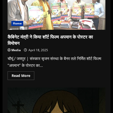
कौन
है
जयपुर
की
सड़को
पर
Home
अपनी
चमक
भिखरने
वाले
कैबिनेट मंत्री ने किया शॉर्ट फिल्म अपमान के पोस्टर का
अमेरिका
के
विमोचन
Vice
President
Media
April 18, 2025
J.D.
Vance
चौमूं / जयपुर | संस्कार सृजन संस्था के बैनर तले निर्मित शॉर्ट फिल्म
“अपमान” के पोस्टर का...
Read
Read More
more
about
कैबिनेट
मंत्री
ने
किया
शॉर्ट
फिल्म
अपमान
के