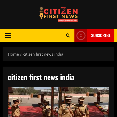
Skip
to
content
SUBSCRIBE
Primary
Menu
Home
citizen first news india
citizen first news india