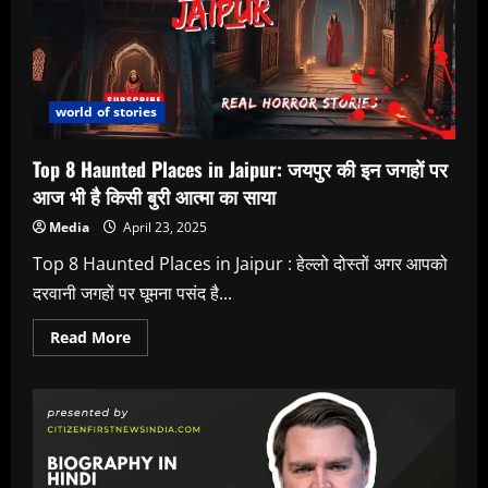
जान
लो
मालविका
तोमर
की
बेस्ट
वेब
सीरीज
world of stories
जिन्हे
आपको
जरूर
Top 8 Haunted Places in Jaipur: जयपुर की इन जगहों पर
देखना
चाहिए
आज भी है किसी बुरी आत्मा का साया
Media
April 23, 2025
Top 8 Haunted Places in Jaipur : हेल्लो दोस्तों अगर आपको
दरवानी जगहों पर घूमना पसंद है...
Read
Read More
more
about
Top
8
Haunted
Places
in
Jaipur:
जयपुर