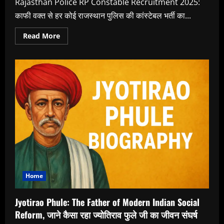
Rajasthan Police RP Constable Recruitment 2025:
काफी वक्त से हर कोई राजस्थान पुलिस की कांस्टेबल भर्ती का...
Read
Read More
more
about
Rajasthan
Police
RP
Constable
Recruitment
2025,
इस
तरह
भर
सकते
है
आप
RP
Constable
Recruitment
2025,
यह
है
Home
इस
भर्ती
से
Jyotirao Phule: The Father of Modern Indian Social
जुडी
पूरी
Reform, जाने कैसा रहा ज्योतिराव फुले जी का जीवन संघर्ष
जानकारी