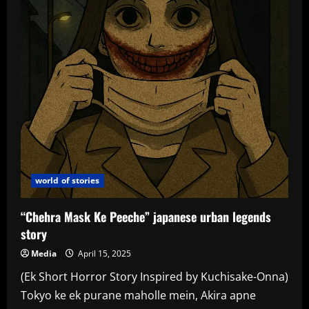
पोस्टर
का
विमोचन
world of stories
“Chehra Mask Ke Peeche” japanese urban legends
story
Media
April 15, 2025
(Ek Short Horror Story Inspired by Kuchisake-Onna)
Tokyo ke ek purane maholle mein, Akira apne