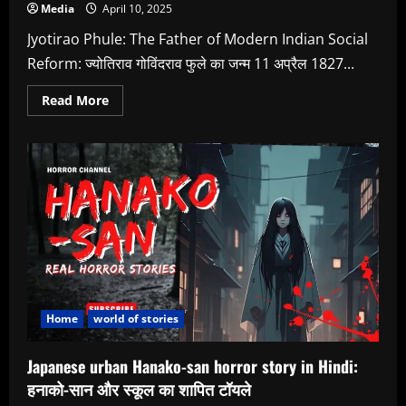
Media
April 10, 2025
Jyotirao Phule: The Father of Modern Indian Social
Reform: ज्योतिराव गोविंदराव फुले का जन्म 11 अप्रैल 1827...
Read
Read More
more
about
Jyotirao
Phule:
The
Father
of
Modern
Indian
Social
Reform,
जाने
कैसा
रहा
ज्योतिराव
फुले
जी
Home
world of stories
का
जीवन
संघर्ष
Japanese urban Hanako-san horror story in Hindi:
हनाको-सान और स्कूल का शापित टॉयले