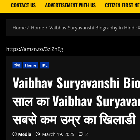
CONTACT US
ADVERTISEMENT WITH US
CITIZEN FIRST N
Home
Home
Vaibhav Suryavanshi Biography in Hindi: कौ
https://amzn.to/3zlZhEg
खेल
Home
IPL
Vaibhav Suryavanshi Bio
साल का Vaibhav Suryava
सबसे कम उम्र का खिलाडी
Media
March 19, 2025
2