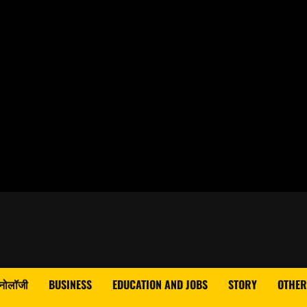
्नोलॉजी
BUSINESS
EDUCATION AND JOBS
STORY
OTHER